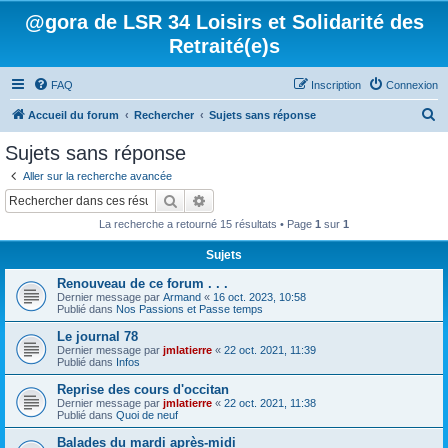
@gora de LSR 34 Loisirs et Solidarité des
Retraité(e)s
FAQ
Inscription
Connexion
R
Accueil du forum
Rechercher
Sujets sans réponse
e
Sujets sans réponse
c
Aller sur la recherche avancée
h
Rechercher
Recherche avancée
e
La recherche a retourné 15 résultats • Page
1
sur
1
r
Sujets
c
Renouveau de ce forum . . .
h
Dernier message par
Armand
«
16 oct. 2023, 10:58
e
Publié dans
Nos Passions et Passe temps
r
Le journal 78
Dernier message par
jmlatierre
«
22 oct. 2021, 11:39
Publié dans
Infos
Reprise des cours d'occitan
Dernier message par
jmlatierre
«
22 oct. 2021, 11:38
Publié dans
Quoi de neuf
Balades du mardi après-midi