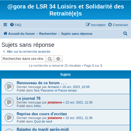
@gora de LSR 34 Loisirs et Solidarité des
Retraité(e)s
FAQ
Inscription
Connexion
R
Accueil du forum
Rechercher
Sujets sans réponse
e
Sujets sans réponse
c
Aller sur la recherche avancée
h
Rechercher
Recherche avancée
e
La recherche a retourné 15 résultats • Page
1
sur
1
r
Sujets
c
Renouveau de ce forum . . .
h
Dernier message par
Armand
«
16 oct. 2023, 10:58
e
Publié dans
Nos Passions et Passe temps
r
Le journal 78
Dernier message par
jmlatierre
«
22 oct. 2021, 11:39
Publié dans
Infos
Reprise des cours d'occitan
Dernier message par
jmlatierre
«
22 oct. 2021, 11:38
Publié dans
Quoi de neuf
Balades du mardi après-midi