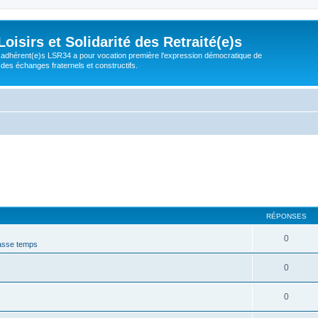
isirs et Solidarité des Retraité(e)s
adhérent(e)s LSR34 a pour vocation première l'expression démocratique de
 des échanges fraternels et constructifs.
RÉPONSES
0
asse temps
0
0