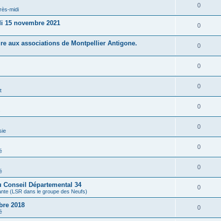
0
rès-midi
di 15 novembre 2021
0
re aux associations de Montpellier Antigone.
0
0
0
t
0
s
0
sie
0
é
0
é
du Conseil Départemental 34
0
tante (LSR dans le groupe des Neufs)
bre 2018
0
é