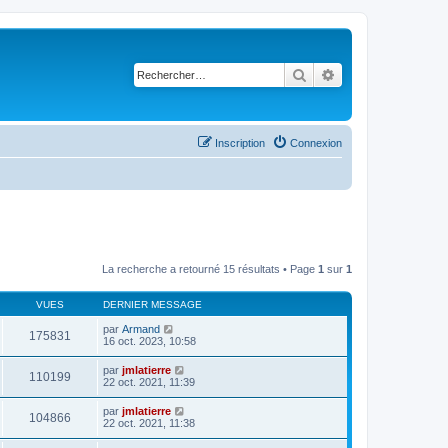
Rechercher
Recherche avancé
Inscription
Connexion
La recherche a retourné 15 résultats • Page
1
sur
1
VUES
DERNIER MESSAGE
par
Armand
175831
16 oct. 2023, 10:58
par
jmlatierre
110199
22 oct. 2021, 11:39
par
jmlatierre
104866
22 oct. 2021, 11:38