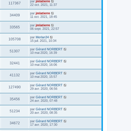
par
jmlatierre
117367
22 oct. 2021, 11:37
par
jmlatierre
34409
11 oct. 2021, 18:45
par
jmlatierre
33565
06 sept. 2021, 22:57
par
Merlan34
105708
15 juil. 2021, 10:34
par
Gérard NORBERT
51307
10 mai 2020, 16:39
par
Gérard NORBERT
32441
10 mai 2020, 16:06
par
Gérard NORBERT
41132
10 mai 2020, 15:57
par
Gérard NORBERT
127490
29 avr. 2020, 06:56
par
Gérard NORBERT
35456
24 avr. 2020, 07:48
par
Gérard NORBERT
51234
20 avr. 2020, 08:35
par
Gérard NORBERT
34672
17 avr. 2020, 17:30