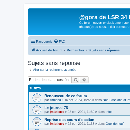
@gora de LSR 34 Lo
Ce forum ouvert exclusivement aux 
chacun(e) de nous. Il doit permettre
Raccourcis
FAQ
Accueil du forum
Rechercher
Sujets sans réponse
Sujets sans réponse
Aller sur la recherche avancée
Rechercher
Recherche avancée
SUJETS
Renouveau de ce forum . . .
par
Armand
»
16 oct. 2023, 10:58
» dans
Nos Passions et P
Le journal 78
par
jmlatierre
»
22 oct. 2021, 11:39
» dans
Infos
Reprise des cours d'occitan
par
jmlatierre
»
22 oct. 2021, 11:38
» dans
Quoi de neuf