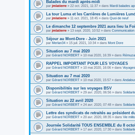
Balades du mardi après-midi
par
jmlatierre
»
22 oct. 2021, 11:37
» dans
Mardi balades ap
La tour Luma et les Carrières de Lumières Lun
par
jmlatierre
»
11 oct. 2021, 18:45
» dans
Quoi de neuf
Le dimanche 12 septembre 2021 aura lieu la Foi
par
jmlatierre
»
13 sept. 2020, 10:52
» dans
Communication
Séjour au Mont-Dore - Juin 2021
par
Merlan34
»
15 juil. 2021, 10:34
» dans
Mont Dore
Situation au 7 mai 2020
par
Gérard NORBERT
»
10 mai 2020, 16:39
» dans
Rémuza
RAPPEL IMPORTANT POUR LES VOYAGES
par
Gérard NORBERT
»
10 mai 2020, 16:06
» dans
Voyage
Situation au 7 mai 2020
par
Gérard NORBERT
»
10 mai 2020, 15:57
» dans
Andalou
Disponibilités sur les voyages BSV
par
Gérard NORBERT
»
29 avr. 2020, 06:56
» dans
Solidarit
Situation au 22 avril 2020
par
Gérard NORBERT
»
24 avr. 2020, 07:48
» dans
Solidarit
Lettre des syndicats de retraités au président 
par
Gérard NORBERT
»
20 avr. 2020, 08:35
» dans
Vie mili
Journée Solidarité TOUS ENSEMBLE du 8 octo
par
Gérard NORBERT
»
17 avr. 2020, 17:30
» dans
Solidarit