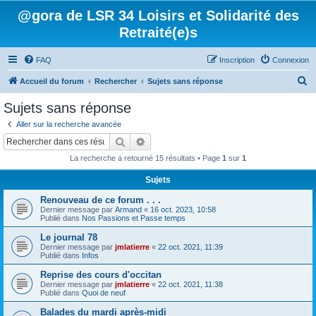
@gora de LSR 34 Loisirs et Solidarité des
Retraité(e)s
FAQ
Inscription
Connexion
R
Accueil du forum
Rechercher
Sujets sans réponse
e
Sujets sans réponse
c
Aller sur la recherche avancée
h
Rechercher
Recherche avancée
e
La recherche a retourné 15 résultats • Page
1
sur
1
r
Sujets
c
Renouveau de ce forum . . .
h
Dernier message par
Armand
«
16 oct. 2023, 10:58
e
Publié dans
Nos Passions et Passe temps
r
Le journal 78
Dernier message par
jmlatierre
«
22 oct. 2021, 11:39
Publié dans
Infos
Reprise des cours d'occitan
Dernier message par
jmlatierre
«
22 oct. 2021, 11:38
Publié dans
Quoi de neuf
Balades du mardi après-midi