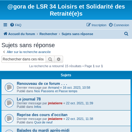
@gora de LSR 34 Loisirs et Solidarité des
Retraité(e)s
FAQ
Inscription
Connexion
R
Accueil du forum
Rechercher
Sujets sans réponse
e
Sujets sans réponse
c
Aller sur la recherche avancée
h
Rechercher
Recherche avancée
e
La recherche a retourné 15 résultats • Page
1
sur
1
r
Sujets
c
Renouveau de ce forum . . .
h
Dernier message par
Armand
«
16 oct. 2023, 10:58
e
Publié dans
Nos Passions et Passe temps
r
Le journal 78
Dernier message par
jmlatierre
«
22 oct. 2021, 11:39
Publié dans
Infos
Reprise des cours d'occitan
Dernier message par
jmlatierre
«
22 oct. 2021, 11:38
Publié dans
Quoi de neuf
Balades du mardi après-midi