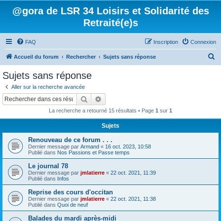
@gora de LSR 34 Loisirs et Solidarité des
Retraité(e)s
FAQ
Inscription
Connexion
R
Accueil du forum
Rechercher
Sujets sans réponse
e
Sujets sans réponse
c
Aller sur la recherche avancée
h
Rechercher
Recherche avancée
e
La recherche a retourné 15 résultats • Page
1
sur
1
r
Sujets
c
Renouveau de ce forum . . .
h
Dernier message par
Armand
«
16 oct. 2023, 10:58
e
Publié dans
Nos Passions et Passe temps
r
Le journal 78
Dernier message par
jmlatierre
«
22 oct. 2021, 11:39
Publié dans
Infos
Reprise des cours d'occitan
Dernier message par
jmlatierre
«
22 oct. 2021, 11:38
Publié dans
Quoi de neuf
Balades du mardi après-midi