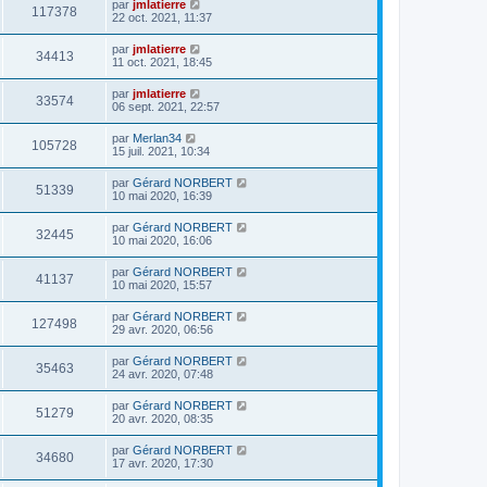
par
jmlatierre
117378
22 oct. 2021, 11:37
par
jmlatierre
34413
11 oct. 2021, 18:45
par
jmlatierre
33574
06 sept. 2021, 22:57
par
Merlan34
105728
15 juil. 2021, 10:34
par
Gérard NORBERT
51339
10 mai 2020, 16:39
par
Gérard NORBERT
32445
10 mai 2020, 16:06
par
Gérard NORBERT
41137
10 mai 2020, 15:57
par
Gérard NORBERT
127498
29 avr. 2020, 06:56
par
Gérard NORBERT
35463
24 avr. 2020, 07:48
par
Gérard NORBERT
51279
20 avr. 2020, 08:35
par
Gérard NORBERT
34680
17 avr. 2020, 17:30