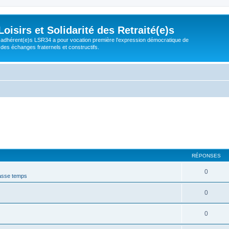
isirs et Solidarité des Retraité(e)s
adhérent(e)s LSR34 a pour vocation première l'expression démocratique de
 des échanges fraternels et constructifs.
RÉPONSES
0
asse temps
0
0