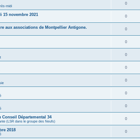
0
rès-midi
di 15 novembre 2021
0
re aux associations de Montpellier Antigone.
0
0
0
t
0
s
0
sie
0
é
0
é
du Conseil Départemental 34
0
tante (LSR dans le groupe des Neufs)
bre 2018
0
é