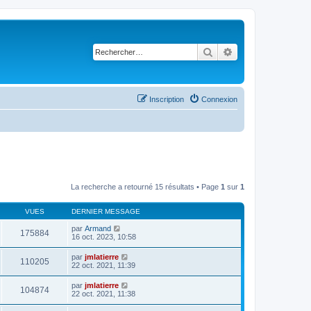
Rechercher
Recherche avancé
Inscription
Connexion
La recherche a retourné 15 résultats • Page
1
sur
1
VUES
DERNIER MESSAGE
par
Armand
175884
16 oct. 2023, 10:58
par
jmlatierre
110205
22 oct. 2021, 11:39
par
jmlatierre
104874
22 oct. 2021, 11:38