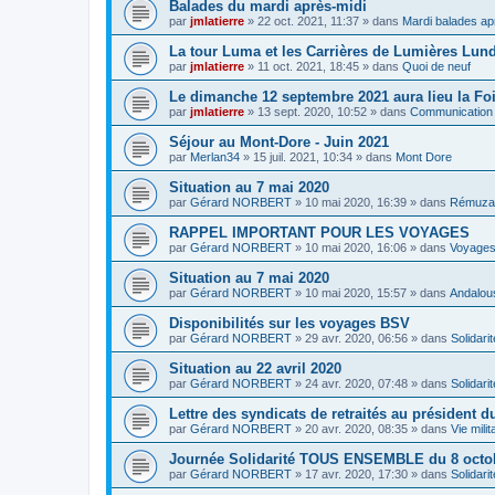
Balades du mardi après-midi
par
jmlatierre
»
22 oct. 2021, 11:37
» dans
Mardi balades ap
La tour Luma et les Carrières de Lumières Lun
par
jmlatierre
»
11 oct. 2021, 18:45
» dans
Quoi de neuf
Le dimanche 12 septembre 2021 aura lieu la Foi
par
jmlatierre
»
13 sept. 2020, 10:52
» dans
Communication
Séjour au Mont-Dore - Juin 2021
par
Merlan34
»
15 juil. 2021, 10:34
» dans
Mont Dore
Situation au 7 mai 2020
par
Gérard NORBERT
»
10 mai 2020, 16:39
» dans
Rémuza
RAPPEL IMPORTANT POUR LES VOYAGES
par
Gérard NORBERT
»
10 mai 2020, 16:06
» dans
Voyage
Situation au 7 mai 2020
par
Gérard NORBERT
»
10 mai 2020, 15:57
» dans
Andalou
Disponibilités sur les voyages BSV
par
Gérard NORBERT
»
29 avr. 2020, 06:56
» dans
Solidarit
Situation au 22 avril 2020
par
Gérard NORBERT
»
24 avr. 2020, 07:48
» dans
Solidarit
Lettre des syndicats de retraités au président 
par
Gérard NORBERT
»
20 avr. 2020, 08:35
» dans
Vie mili
Journée Solidarité TOUS ENSEMBLE du 8 octo
par
Gérard NORBERT
»
17 avr. 2020, 17:30
» dans
Solidarit