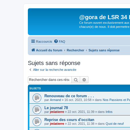
@gora de LSR 34 Lo
Ce forum ouvert exclusivement aux 
chacun(e) de nous. Il doit permettre
Raccourcis
FAQ
Accueil du forum
Rechercher
Sujets sans réponse
Sujets sans réponse
Aller sur la recherche avancée
Rechercher
Recherche avancée
SUJETS
Renouveau de ce forum . . .
par
Armand
»
16 oct. 2023, 10:58
» dans
Nos Passions et P
Le journal 78
par
jmlatierre
»
22 oct. 2021, 11:39
» dans
Infos
Reprise des cours d'occitan
par
jmlatierre
»
22 oct. 2021, 11:38
» dans
Quoi de neuf