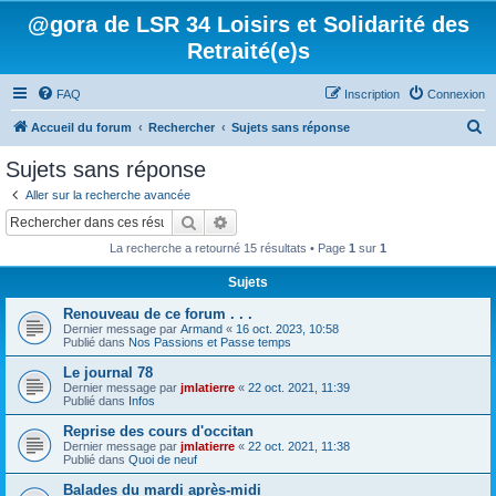
@gora de LSR 34 Loisirs et Solidarité des
Retraité(e)s
FAQ
Inscription
Connexion
R
Accueil du forum
Rechercher
Sujets sans réponse
e
Sujets sans réponse
c
Aller sur la recherche avancée
h
Rechercher
Recherche avancée
e
La recherche a retourné 15 résultats • Page
1
sur
1
r
Sujets
c
Renouveau de ce forum . . .
h
Dernier message par
Armand
«
16 oct. 2023, 10:58
e
Publié dans
Nos Passions et Passe temps
r
Le journal 78
Dernier message par
jmlatierre
«
22 oct. 2021, 11:39
Publié dans
Infos
Reprise des cours d'occitan
Dernier message par
jmlatierre
«
22 oct. 2021, 11:38
Publié dans
Quoi de neuf
Balades du mardi après-midi