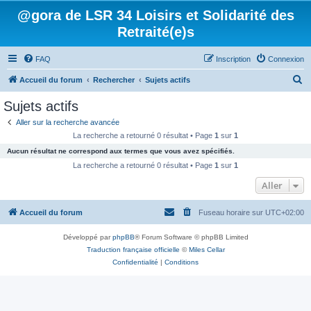
@gora de LSR 34 Loisirs et Solidarité des
Retraité(e)s
FAQ
Inscription
Connexion
R
Accueil du forum
Rechercher
Sujets actifs
e
Sujets actifs
c
Aller sur la recherche avancée
h
La recherche a retourné 0 résultat • Page
1
sur
1
e
Aucun résultat ne correspond aux termes que vous avez spécifiés.
r
La recherche a retourné 0 résultat • Page
1
sur
1
c
Aller
h
Accueil du forum
Fuseau horaire sur
UTC+02:00
e
r
Développé par
phpBB
® Forum Software © phpBB Limited
Traduction française officielle
©
Miles Cellar
Confidentialité
|
Conditions