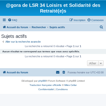
@gora de LSR 34 Loisirs et Solidarité des
Retraité(e)s
FAQ
Inscription
Connexion
R
Accueil du forum
Rechercher
Sujets actifs
e
Sujets actifs
c
Aller sur la recherche avancée
h
La recherche a retourné 0 résultat • Page
1
sur
1
e
Aucun résultat ne correspond aux termes que vous avez spécifiés.
r
La recherche a retourné 0 résultat • Page
1
sur
1
c
Aller
h
Accueil du forum
Fuseau horaire sur
UTC+02:00
e
r
Développé par
phpBB
® Forum Software © phpBB Limited
Traduction française officielle
©
Miles Cellar
Confidentialité
|
Conditions