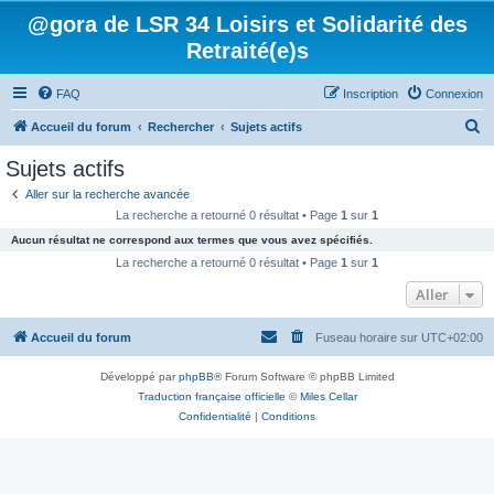
@gora de LSR 34 Loisirs et Solidarité des
Retraité(e)s
FAQ
Inscription
Connexion
R
Accueil du forum
Rechercher
Sujets actifs
e
Sujets actifs
c
Aller sur la recherche avancée
h
La recherche a retourné 0 résultat • Page
1
sur
1
e
Aucun résultat ne correspond aux termes que vous avez spécifiés.
r
La recherche a retourné 0 résultat • Page
1
sur
1
c
Aller
h
Accueil du forum
Fuseau horaire sur
UTC+02:00
e
r
Développé par
phpBB
® Forum Software © phpBB Limited
Traduction française officielle
©
Miles Cellar
Confidentialité
|
Conditions