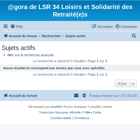
@gora de LSR 34 Loisirs et Solidarité des
Retraité(e)s
FAQ
Inscription
Connexion
R
Accueil du forum
Rechercher
Sujets actifs
e
Sujets actifs
c
Aller sur la recherche avancée
h
La recherche a retourné 0 résultat • Page
1
sur
1
e
Aucun résultat ne correspond aux termes que vous avez spécifiés.
r
La recherche a retourné 0 résultat • Page
1
sur
1
c
Aller
h
Accueil du forum
Fuseau horaire sur
UTC+02:00
e
r
Développé par
phpBB
® Forum Software © phpBB Limited
Traduction française officielle
©
Miles Cellar
Confidentialité
|
Conditions