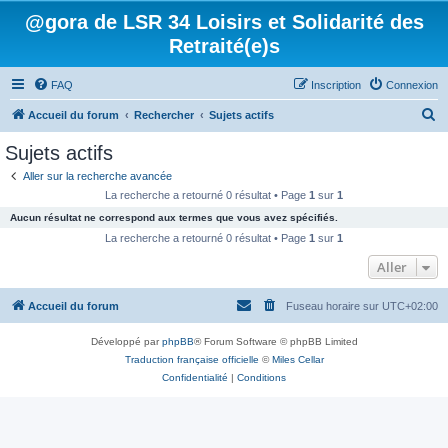
@gora de LSR 34 Loisirs et Solidarité des
Retraité(e)s
FAQ
Inscription
Connexion
R
Accueil du forum
Rechercher
Sujets actifs
e
Sujets actifs
c
Aller sur la recherche avancée
h
La recherche a retourné 0 résultat • Page
1
sur
1
e
Aucun résultat ne correspond aux termes que vous avez spécifiés.
r
La recherche a retourné 0 résultat • Page
1
sur
1
c
Aller
h
Accueil du forum
Fuseau horaire sur
UTC+02:00
e
r
Développé par
phpBB
® Forum Software © phpBB Limited
Traduction française officielle
©
Miles Cellar
Confidentialité
|
Conditions