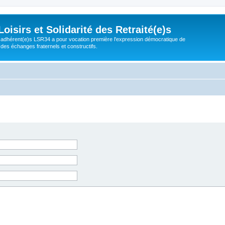
isirs et Solidarité des Retraité(e)s
adhérent(e)s LSR34 a pour vocation première l'expression démocratique de
 des échanges fraternels et constructifs.