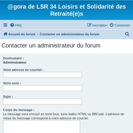
@gora de LSR 34 Loisirs et Solidarité des
Retraité(e)s
FAQ
Inscription
Connexion
R
Accueil du forum
Contacter un administrateur du forum
e
Contacter un administrateur du forum
c
h
Destinataire :
Administrateur
e
r
Votre adresse de courriel :
c
Votre nom :
h
e
Sujet :
r
Corps du message :
Le message sera envoyé en texte brut, sans balise HTML ou BBCode. L’adresse de
retour du message correspond à votre adresse de courriel.