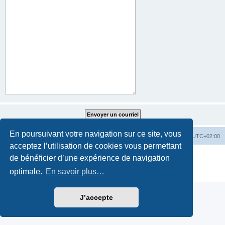
En poursuivant votre navigation sur ce site, vous
Accueil du forum
Fuseau horaire sur
UTC+02:00
acceptez l’utilisation de cookies vous permettant
Développé par
phpBB
® Forum Software © phpBB Limited
de bénéficier d’une expérience de navigation
Traduction française officielle
©
Miles Cellar
optimale.
En savoir plus…
Confidentialité
|
Conditions
J’accepte