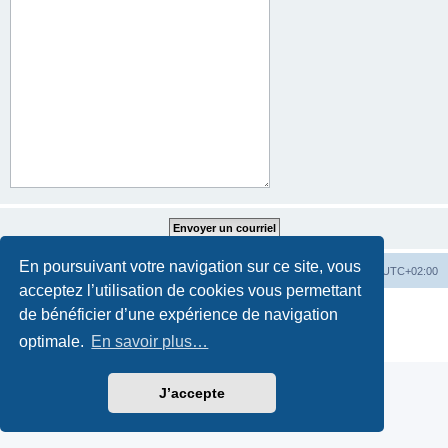
En poursuivant votre navigation sur ce site, vous
Accueil du forum
Fuseau horaire sur
UTC+02:00
acceptez l’utilisation de cookies vous permettant
Développé par
phpBB
® Forum Software © phpBB Limited
de bénéficier d’une expérience de navigation
Traduction française officielle
©
Miles Cellar
optimale.
En savoir plus…
Confidentialité
|
Conditions
J’accepte