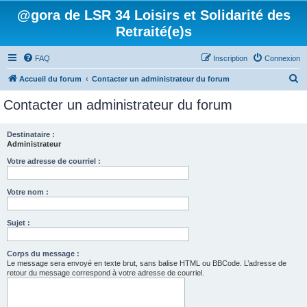
@gora de LSR 34 Loisirs et Solidarité des
Retraité(e)s
FAQ
Inscription
Connexion
R
Accueil du forum
Contacter un administrateur du forum
e
Contacter un administrateur du forum
c
h
Destinataire :
Administrateur
e
r
Votre adresse de courriel :
c
Votre nom :
h
e
Sujet :
r
Corps du message :
Le message sera envoyé en texte brut, sans balise HTML ou BBCode. L’adresse de
retour du message correspond à votre adresse de courriel.