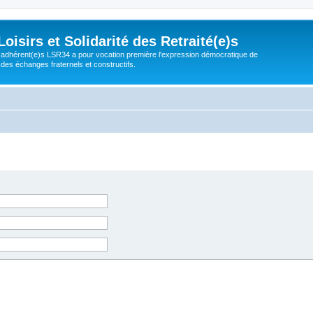
isirs et Solidarité des Retraité(e)s
adhérent(e)s LSR34 a pour vocation première l'expression démocratique de
 des échanges fraternels et constructifs.