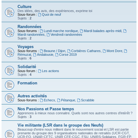
Culture
Des idées, des avis, des expériences, exprime toi
Sous-forum :
Quoi de neuf
Sujets :
2
Randonnées
Sous-forums :
Lundi marche nordique
,
Mardi balades après-midi
,
Mardi randonnées
,
Vendredi randonnées
Sujets :
2
Voyages
Sous-forums :
Beaune / Dijon
,
Corbières Cathares
,
Mont Dore
,
Rémuzat
,
Andalousie
,
Corse 2019
Sujets :
6
Solidarité
Sous-forum :
Les actions
Sujets :
4
Formation
Autres activités
Sous-forums :
Echecs
,
Pétanque
,
Scrabble
Nos Passions et Passe temps
Apprenons à mieux nous connaitre. Quels sont nos autres centres d’intérêt ?
Sujets :
3
Vie militante (LSR dans le groupe des Neufs)
Beaucoup d'entre nous militent dans le mouvement social et LSR est partie
prenante du groupe des 9 organisations nationales de retraités (UCR-CGT,
UCR-FO, UNAR-CFTC, UNIR CFE-CGC, FSU, UNIRS-Solidaires, FGR-FP,