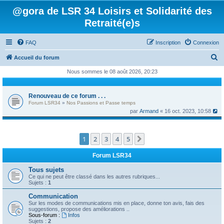
@gora de LSR 34 Loisirs et Solidarité des
Retraité(e)s
FAQ
Inscription
Connexion
R
Accueil du forum
e
Nous sommes le 08 août 2026, 20:23
c
h
Renouveau de ce forum . . .
Forum LSR34
»
Nos Passions et Passe temps
e
par
Armand
« 16 oct. 2023, 10:58
r
c
1
2
3
4
5
Suivant
h
e
Forum LSR34
r
Tous sujets
Ce qui ne peut être classé dans les autres rubriques...
Sujets :
1
Communication
Sur les modes de communications mis en place, donne ton avis, fais des
suggestions, propose des améliorations ..
Sous-forum :
Infos
Sujets :
2