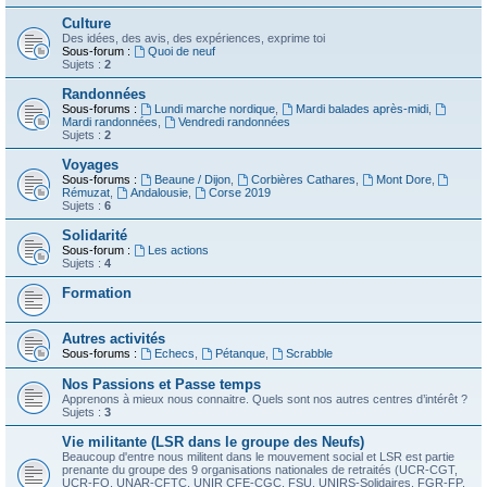
Culture
Des idées, des avis, des expériences, exprime toi
Sous-forum :
Quoi de neuf
Sujets :
2
Randonnées
Sous-forums :
Lundi marche nordique
,
Mardi balades après-midi
,
Mardi randonnées
,
Vendredi randonnées
Sujets :
2
Voyages
Sous-forums :
Beaune / Dijon
,
Corbières Cathares
,
Mont Dore
,
Rémuzat
,
Andalousie
,
Corse 2019
Sujets :
6
Solidarité
Sous-forum :
Les actions
Sujets :
4
Formation
Autres activités
Sous-forums :
Echecs
,
Pétanque
,
Scrabble
Nos Passions et Passe temps
Apprenons à mieux nous connaitre. Quels sont nos autres centres d’intérêt ?
Sujets :
3
Vie militante (LSR dans le groupe des Neufs)
Beaucoup d'entre nous militent dans le mouvement social et LSR est partie
prenante du groupe des 9 organisations nationales de retraités (UCR-CGT,
UCR-FO, UNAR-CFTC, UNIR CFE-CGC, FSU, UNIRS-Solidaires, FGR-FP,