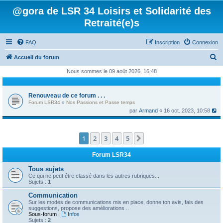
@gora de LSR 34 Loisirs et Solidarité des
Retraité(e)s
FAQ
Inscription
Connexion
R
Accueil du forum
e
Nous sommes le 09 août 2026, 16:48
c
h
Renouveau de ce forum . . .
Forum LSR34
»
Nos Passions et Passe temps
e
par
Armand
« 16 oct. 2023, 10:58
r
c
1
2
3
4
5
Suivant
h
e
Forum LSR34
r
Tous sujets
Ce qui ne peut être classé dans les autres rubriques...
Sujets :
1
Communication
Sur les modes de communications mis en place, donne ton avis, fais des
suggestions, propose des améliorations ..
Sous-forum :
Infos
Sujets :
2