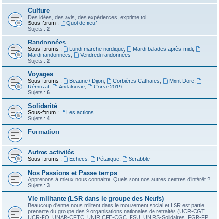
Culture
Des idées, des avis, des expériences, exprime toi
Sous-forum :
Quoi de neuf
Sujets :
2
Randonnées
Sous-forums :
Lundi marche nordique
,
Mardi balades après-midi
,
Mardi randonnées
,
Vendredi randonnées
Sujets :
2
Voyages
Sous-forums :
Beaune / Dijon
,
Corbières Cathares
,
Mont Dore
,
Rémuzat
,
Andalousie
,
Corse 2019
Sujets :
6
Solidarité
Sous-forum :
Les actions
Sujets :
4
Formation
Autres activités
Sous-forums :
Echecs
,
Pétanque
,
Scrabble
Nos Passions et Passe temps
Apprenons à mieux nous connaitre. Quels sont nos autres centres d’intérêt ?
Sujets :
3
Vie militante (LSR dans le groupe des Neufs)
Beaucoup d'entre nous militent dans le mouvement social et LSR est partie
prenante du groupe des 9 organisations nationales de retraités (UCR-CGT,
UCR-FO, UNAR-CFTC, UNIR CFE-CGC, FSU, UNIRS-Solidaires, FGR-FP,