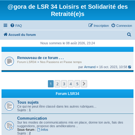
@gora de LSR 34 Loisirs et Solidarité des
Retraité(e)s
FAQ
Inscription
Connexion
R
Accueil du forum
e
Nous sommes le 08 août 2026, 23:24
c
h
Renouveau de ce forum . . .
Forum LSR34
»
Nos Passions et Passe temps
e
par
Armand
« 16 oct. 2023, 10:58
r
c
1
2
3
4
5
Suivant
h
e
Forum LSR34
r
Tous sujets
Ce qui ne peut être classé dans les autres rubriques...
Sujets :
1
Communication
Sur les modes de communications mis en place, donne ton avis, fais des
suggestions, propose des améliorations ..
Sous-forum :
Infos
Sujets :
2