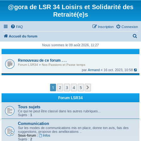
@gora de LSR 34 Loisirs et Solidarité des
Retraité(e)s
FAQ
Inscription
Connexion
R
Accueil du forum
e
Nous sommes le 09 août 2026, 11:27
c
h
Renouveau de ce forum . . .
Forum LSR34
»
Nos Passions et Passe temps
e
par
Armand
« 16 oct. 2023, 10:58
r
c
1
2
3
4
5
Suivant
h
e
Forum LSR34
r
Tous sujets
Ce qui ne peut être classé dans les autres rubriques...
Sujets :
1
Communication
Sur les modes de communications mis en place, donne ton avis, fais des
suggestions, propose des améliorations ..
Sous-forum :
Infos
Sujets :
2