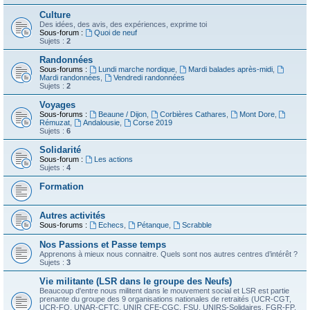
Culture
Des idées, des avis, des expériences, exprime toi
Sous-forum :
Quoi de neuf
Sujets :
2
Randonnées
Sous-forums :
Lundi marche nordique
,
Mardi balades après-midi
,
Mardi randonnées
,
Vendredi randonnées
Sujets :
2
Voyages
Sous-forums :
Beaune / Dijon
,
Corbières Cathares
,
Mont Dore
,
Rémuzat
,
Andalousie
,
Corse 2019
Sujets :
6
Solidarité
Sous-forum :
Les actions
Sujets :
4
Formation
Autres activités
Sous-forums :
Echecs
,
Pétanque
,
Scrabble
Nos Passions et Passe temps
Apprenons à mieux nous connaitre. Quels sont nos autres centres d’intérêt ?
Sujets :
3
Vie militante (LSR dans le groupe des Neufs)
Beaucoup d'entre nous militent dans le mouvement social et LSR est partie
prenante du groupe des 9 organisations nationales de retraités (UCR-CGT,
UCR-FO, UNAR-CFTC, UNIR CFE-CGC, FSU, UNIRS-Solidaires, FGR-FP,