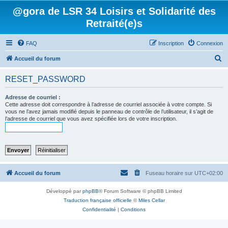
@gora de LSR 34 Loisirs et Solidarité des
Retraité(e)s
FAQ
Inscription
Connexion
R
Accueil du forum
e
RESET_PASSWORD
c
h
Adresse de courriel :
Cette adresse doit correspondre à l’adresse de courriel associée à votre compte. Si
e
vous ne l’avez jamais modifié depuis le panneau de contrôle de l’utilisateur, il s’agit de
l’adresse de courriel que vous avez spécifiée lors de votre inscription.
r
c
h
e
r
Accueil du forum
Fuseau horaire sur
UTC+02:00
Développé par
phpBB
® Forum Software © phpBB Limited
Traduction française officielle
©
Miles Cellar
Confidentialité
|
Conditions