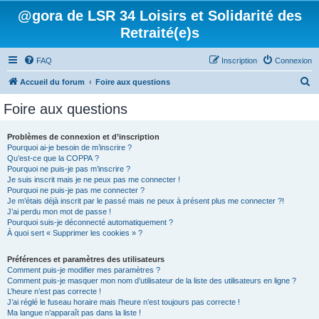
@gora de LSR 34 Loisirs et Solidarité des
Retraité(e)s
FAQ
Inscription
Connexion
R
Accueil du forum
Foire aux questions
e
Foire aux questions
c
h
Problèmes de connexion et d’inscription
Pourquoi ai-je besoin de m’inscrire ?
e
Qu’est-ce que la COPPA ?
r
Pourquoi ne puis-je pas m’inscrire ?
Je suis inscrit mais je ne peux pas me connecter !
c
Pourquoi ne puis-je pas me connecter ?
Je m’étais déjà inscrit par le passé mais ne peux à présent plus me connecter ?!
h
J’ai perdu mon mot de passe !
e
Pourquoi suis-je déconnecté automatiquement ?
À quoi sert « Supprimer les cookies » ?
r
Préférences et paramètres des utilisateurs
Comment puis-je modifier mes paramètres ?
Comment puis-je masquer mon nom d’utilisateur de la liste des utilisateurs en ligne ?
L’heure n’est pas correcte !
J’ai réglé le fuseau horaire mais l’heure n’est toujours pas correcte !
Ma langue n’apparaît pas dans la liste !