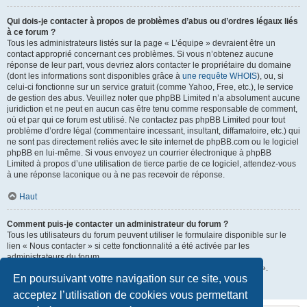
Qui dois-je contacter à propos de problèmes d’abus ou d’ordres légaux liés
à ce forum ?
Tous les administrateurs listés sur la page « L’équipe » devraient être un
contact approprié concernant ces problèmes. Si vous n’obtenez aucune
réponse de leur part, vous devriez alors contacter le propriétaire du domaine
(dont les informations sont disponibles grâce à
une requête WHOIS
), ou, si
celui-ci fonctionne sur un service gratuit (comme Yahoo, Free, etc.), le service
de gestion des abus. Veuillez noter que phpBB Limited n’a absolument aucune
juridiction et ne peut en aucun cas être tenu comme responsable de comment,
où et par qui ce forum est utilisé. Ne contactez pas phpBB Limited pour tout
problème d’ordre légal (commentaire incessant, insultant, diffamatoire, etc.) qui
ne sont pas directement reliés avec le site internet de phpBB.com ou le logiciel
phpBB en lui-même. Si vous envoyez un courrier électronique à phpBB
Limited à propos d’une utilisation de tierce partie de ce logiciel, attendez-vous
à une réponse laconique ou à ne pas recevoir de réponse.
Haut
Comment puis-je contacter un administrateur du forum ?
Tous les utilisateurs du forum peuvent utiliser le formulaire disponible sur le
lien « Nous contacter » si cette fonctionnalité a été activée par les
administrateurs du forum.
Les membres du forum peuvent également utiliser le lien « L’équipe ».
En poursuivant votre navigation sur ce site, vous
Haut
acceptez l’utilisation de cookies vous permettant