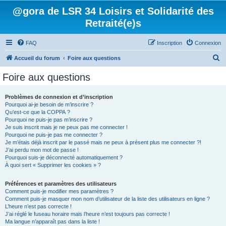
@gora de LSR 34 Loisirs et Solidarité des
Retraité(e)s
FAQ
Inscription
Connexion
R
Accueil du forum
Foire aux questions
e
Foire aux questions
c
h
Problèmes de connexion et d’inscription
Pourquoi ai-je besoin de m’inscrire ?
e
Qu’est-ce que la COPPA ?
r
Pourquoi ne puis-je pas m’inscrire ?
Je suis inscrit mais je ne peux pas me connecter !
c
Pourquoi ne puis-je pas me connecter ?
Je m’étais déjà inscrit par le passé mais ne peux à présent plus me connecter ?!
h
J’ai perdu mon mot de passe !
e
Pourquoi suis-je déconnecté automatiquement ?
À quoi sert « Supprimer les cookies » ?
r
Préférences et paramètres des utilisateurs
Comment puis-je modifier mes paramètres ?
Comment puis-je masquer mon nom d’utilisateur de la liste des utilisateurs en ligne ?
L’heure n’est pas correcte !
J’ai réglé le fuseau horaire mais l’heure n’est toujours pas correcte !
Ma langue n’apparaît pas dans la liste !