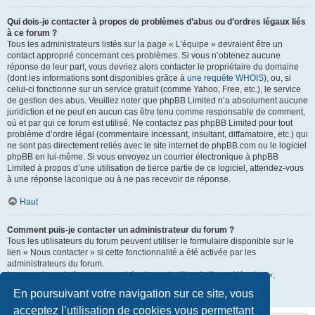
Qui dois-je contacter à propos de problèmes d’abus ou d’ordres légaux liés
à ce forum ?
Tous les administrateurs listés sur la page « L’équipe » devraient être un
contact approprié concernant ces problèmes. Si vous n’obtenez aucune
réponse de leur part, vous devriez alors contacter le propriétaire du domaine
(dont les informations sont disponibles grâce à
une requête WHOIS
), ou, si
celui-ci fonctionne sur un service gratuit (comme Yahoo, Free, etc.), le service
de gestion des abus. Veuillez noter que phpBB Limited n’a absolument aucune
juridiction et ne peut en aucun cas être tenu comme responsable de comment,
où et par qui ce forum est utilisé. Ne contactez pas phpBB Limited pour tout
problème d’ordre légal (commentaire incessant, insultant, diffamatoire, etc.) qui
ne sont pas directement reliés avec le site internet de phpBB.com ou le logiciel
phpBB en lui-même. Si vous envoyez un courrier électronique à phpBB
Limited à propos d’une utilisation de tierce partie de ce logiciel, attendez-vous
à une réponse laconique ou à ne pas recevoir de réponse.
Haut
Comment puis-je contacter un administrateur du forum ?
Tous les utilisateurs du forum peuvent utiliser le formulaire disponible sur le
lien « Nous contacter » si cette fonctionnalité a été activée par les
administrateurs du forum.
Les membres du forum peuvent également utiliser le lien « L’équipe ».
En poursuivant votre navigation sur ce site, vous
Haut
acceptez l’utilisation de cookies vous permettant