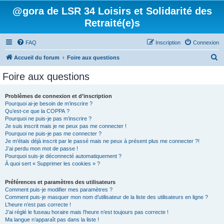
@gora de LSR 34 Loisirs et Solidarité des
Retraité(e)s
FAQ
Inscription
Connexion
R
Accueil du forum
Foire aux questions
e
Foire aux questions
c
h
Problèmes de connexion et d’inscription
Pourquoi ai-je besoin de m’inscrire ?
e
Qu’est-ce que la COPPA ?
r
Pourquoi ne puis-je pas m’inscrire ?
Je suis inscrit mais je ne peux pas me connecter !
c
Pourquoi ne puis-je pas me connecter ?
Je m’étais déjà inscrit par le passé mais ne peux à présent plus me connecter ?!
h
J’ai perdu mon mot de passe !
e
Pourquoi suis-je déconnecté automatiquement ?
À quoi sert « Supprimer les cookies » ?
r
Préférences et paramètres des utilisateurs
Comment puis-je modifier mes paramètres ?
Comment puis-je masquer mon nom d’utilisateur de la liste des utilisateurs en ligne ?
L’heure n’est pas correcte !
J’ai réglé le fuseau horaire mais l’heure n’est toujours pas correcte !
Ma langue n’apparaît pas dans la liste !