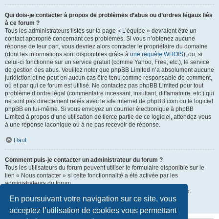
Qui dois-je contacter à propos de problèmes d’abus ou d’ordres légaux liés
à ce forum ?
Tous les administrateurs listés sur la page « L’équipe » devraient être un
contact approprié concernant ces problèmes. Si vous n’obtenez aucune
réponse de leur part, vous devriez alors contacter le propriétaire du domaine
(dont les informations sont disponibles grâce à
une requête WHOIS
), ou, si
celui-ci fonctionne sur un service gratuit (comme Yahoo, Free, etc.), le service
de gestion des abus. Veuillez noter que phpBB Limited n’a absolument aucune
juridiction et ne peut en aucun cas être tenu comme responsable de comment,
où et par qui ce forum est utilisé. Ne contactez pas phpBB Limited pour tout
problème d’ordre légal (commentaire incessant, insultant, diffamatoire, etc.) qui
ne sont pas directement reliés avec le site internet de phpBB.com ou le logiciel
phpBB en lui-même. Si vous envoyez un courrier électronique à phpBB
Limited à propos d’une utilisation de tierce partie de ce logiciel, attendez-vous
à une réponse laconique ou à ne pas recevoir de réponse.
Haut
Comment puis-je contacter un administrateur du forum ?
Tous les utilisateurs du forum peuvent utiliser le formulaire disponible sur le
lien « Nous contacter » si cette fonctionnalité a été activée par les
administrateurs du forum.
Les membres du forum peuvent également utiliser le lien « L’équipe ».
En poursuivant votre navigation sur ce site, vous
Haut
acceptez l’utilisation de cookies vous permettant