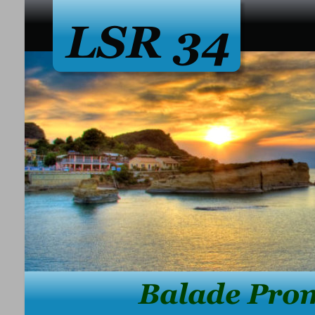
LSR 34
              Balade P