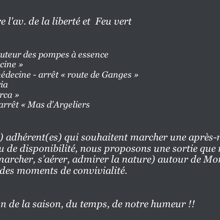
l'av. de la liberté et  Feu vert 
uteur des pompes à essence   
decine »
romédecine - arrêt « route de Ganges »                     
ia 
Lorca »
ezy - arrêt « Mas d’Argeliers
) adhérent(es) qui souhaitent marcher une après-
u de disponibilité, nous proposons une sortie que
marcher, s’aérer, admirer la nature) autour de Mon
des
moments
de
convivialité.
nction de la saison, du temps, de notre humeur !!