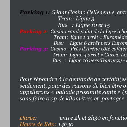
Parking 1:
Géant Casino Celleneuve, entre 
                           Tram: Ligne 3 
                           Bus   : Ligne 10 et 15
Parking 2
: 
 Casino rond-point de la Lyre à ha
                              Tram:  ligne 1 arrêt « Euromé
                              Bus:     Ligne 6 arrêt vers Eu
Parking 3:
Casino - Prés d’Arène côté cafétér
                             Tram:  Ligne 4 arrêt « Garcia 
                             Bus   :  Ligne 16 vers Tourn
Pour répondre à la demande de certain(es
seulement, pour des raisons de bien être o
appellerons « ballade proximité santé » (
sans faire trop de kilomètres et  partager
Durée:
                entre 2h et 2h30 en fo
Heure de Rdv:
 14h30