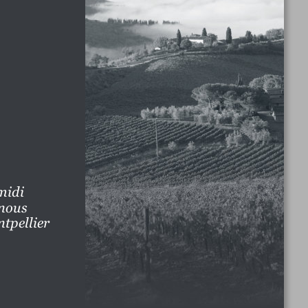
midi 
 nous 
tpellier 