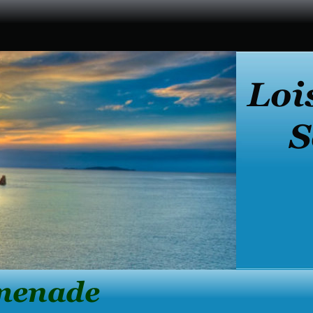
Loi
    
    
     
romenade 