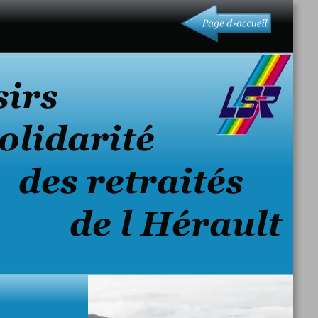
sirs
 Solidarité
      des retraités
           de l Hérault